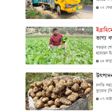
০২ ফেব্
ইব্রাহি
ভাগ্য 
বগুড়ার শে
হয়েছেন ইব্
১৩ জানু
উৎপাদন
চলতি বছরে
ব্যুরোর 
০৭ অক্