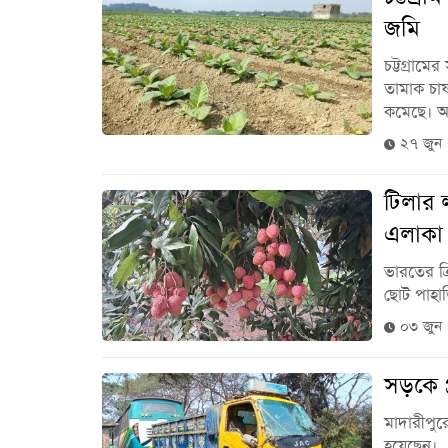
জমি
চট্টগ্রাম
তামাক চা
কমেছে। অন
২৭ জুন
টিলার 
এলাকা
ভারতের ত্র
ছোট পাহাড়
০৩ জুন
সড়কে প
মাদারীপুর
হয়েছেন। .