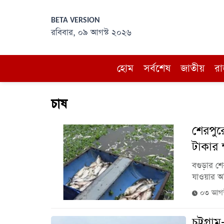
BETA VERSION
রবিবার, ০৯ আগস্ট ২০২৬
হোম
সর্বশেষ
জাতীয়
রা
চাষ
শেরপুর
টাকার ক
বগুড়ার শে
যাওয়ার অ
০৩ আগস
চট্টগ্র