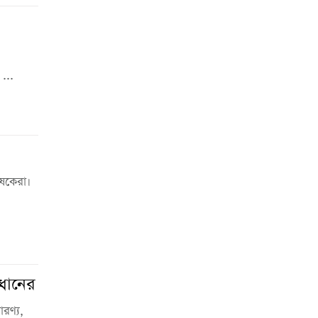
...
ৃষকেরা।
ধানের
রণ্য,