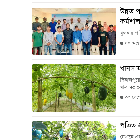
উন্নত প
কর্মশাল
খুলনার পা
০৪ অক্ট
খানসাম
দিনাজপুরে
মাত্র ৭৩ 
৩০ সেপ্
পতিত জ
যেখানে এ