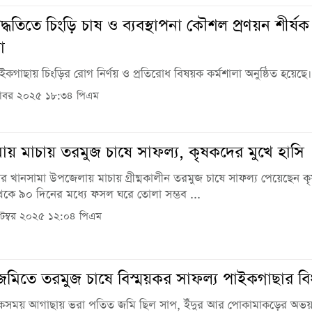
দ্ধতিতে চিংড়ি চাষ ও ব্যবস্থাপনা কৌশল প্রণয়ন শীর্ষক
া
ইকগাছায় চিংড়ির রোগ নির্ণয় ও প্রতিরোধ বিষয়ক কর্মশালা অনুষ্ঠিত হয়েছে। 
োবর ২০২৫ ১৮:৩৪ পিএম
ায় মাচায় তরমুজ চাষে সাফল্য, কৃষকদের মুখে হাসি
র খানসামা উপজেলায় মাচায় গ্রীষ্মকালীন তরমুজ চাষে সাফল্য পেয়েছেন ক
থেকে ৯০ দিনের মধ্যে ফসল ঘরে তোলা সম্ভব ...
টেম্বর ২০২৫ ১২:০৪ পিএম
মিতে তরমুজ চাষে বিস্ময়কর সাফল্য পাইকগাছার বি
কসময় আগাছায় ভরা পতিত জমি ছিল সাপ, ইঁদুর আর পোকামাকড়ের অভয়া