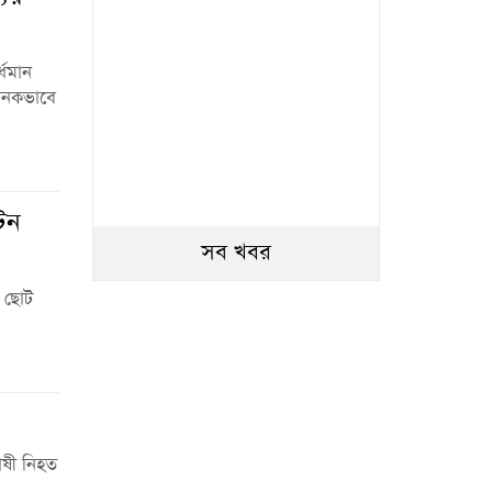
্ধমান
াজনকভাবে
টন
সব খবর
ু ছোট
াষী নিহত