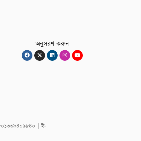
অনুসরণ করুন
 +৮৮০১৩৩৯৪০৯৮৪০ | ই-