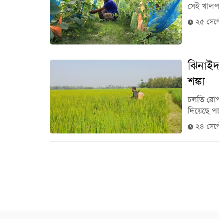
সেই খালপা
২৫ সেপ্
ঝিনাইদ
শঙ্কা
চলতি রোপ
দিয়েছে প
২৪ সেপ্