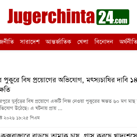
জনীতি
সারাদেশ
আন্তর্জাতিক
খেলা
বিনোদন
অর্থনীত
ে পুকুরে বিষ প্রয়োগের অভিযোগ, মৎস্যচাষির দাবি ১
্ষতি
রপুরে দুর্বৃত্তের বিষ প্রয়োগে একটি লিজ নেওয়া পুকুরের অন্তত ৬০ মণ মাছ
ভিযোগ উঠেছে। এ ঘটনায় প্রায় ...
্ট ২০২৬ ১৯:২৫ পিএম
াম-কক্সবাজারে বাড়ছে তামাক চাষ, গ্রাস করছে খাদ্যশস্