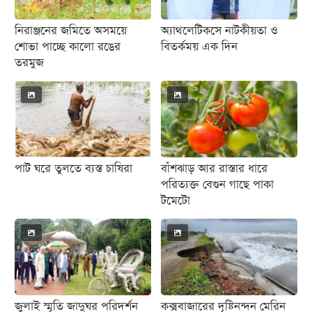
নিরাঞ্জনের জমিতে অসময়ে
অ্যাথলেটিকসে নাটকীয়তা ও
শোভা পাচ্ছে কালো রঙের
বিতর্কময় এক দিন
তরমুজ
পাট ঘরে তুলতে ব্যস্ত চাষিরা
বাঁশঝাড় আর রাস্তার ধারে
পরিত্যক্ত বেগুন গাছে পাকা
টমেটো
জুলাই স্মৃতি জাদুঘর পরিদর্শন
কক্সবাজারের দৃষ্টিনন্দন মেরিন