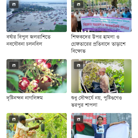
বিনোদন
অর্থনীতি
চাকরি
বর্ষার বিপুল জলরাশিতে
শিক্ষকদের উপর হামলা ও
মিডিয়া
নবযৌবনা চলনবিল
গ্রেফতারের প্রতিবাদে তাড়াশে
বিক্ষোভ
ভিডিও
সব
বিভাগ
ছবি
দৃষ্টিনন্দন নাগলিঙ্গম
শুধু সৌন্দর্যে নয়, পুষ্টিগুণেও
ভরপুর শাপলা
ভিডিও
আর্কাইভ