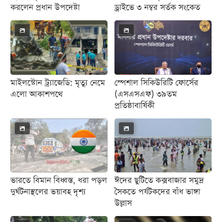
করলেন প্রধান উপদেষ্টা
ড্রাইভে ৩ নম্বর সর্তক সংকেত
মাইলস্টোন ট্র্যাজেডি: মৃত্যু নেমে
স্পেশাল সিকিউরিটি ফোর্সের
এলো আকাশপথে
(এসএসএফ) ৩৯তম
প্রতিষ্ঠাবার্ষিকী
ভারতে বিমান বিধ্বস্ত, ধরা পড়ল
ঈদের ছুটিতে কক্সবাজার সমুদ্র
দুর্ঘটনাস্থলের ভয়াবহ দৃশ্য
সৈকতে পর্যটকদের বাঁধ ভাঙ্গা
উল্লাস