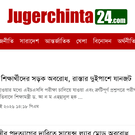
জনীতি
সারাদেশ
আন্তর্জাতিক
খেলা
বিনোদন
অর্থনীত
য় শিক্ষার্থীদের সড়ক অবরোধ, রাস্তার দুইপাশে যানজট
য়ার মধ্যে এইচএসসি পরীক্ষা চালিয়ে যাওয়া এবং ত্রুটিপূর্ণ প্রশ্নপত্রে পরীক্
তিবাদে শিক্ষামন্ত্রী ড. আ ন ম এহছানুল হক ...
াই ২০২৬ ১৪:১৮ পিএম
ন্ত্রীর পদত্যাগের দাবিতে সায়েন্স ল্যাব মোড় অবরোধ