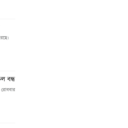
রেছে।
ল বন্ধ
। রোববার