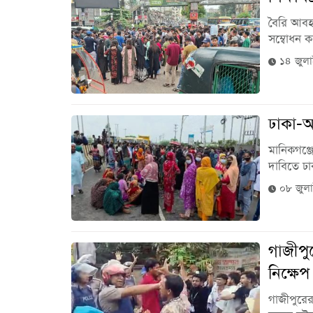
বৈরি আবহা
সম্বোধন 
১৪ জুল
ঢাকা-আ
মানিকগঞ্জ
দাবিতে ঢ
০৮ জুল
গাজীপুর
নিক্ষেপ
গাজীপুরের