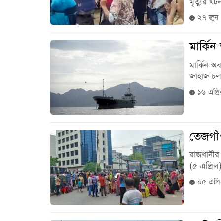
মৃত্যুর ঘ
২৭ জুন
মার্কি
মার্কিন অ
জাহাজ চলাচল
১৬ এপ্র
তেজগাঁ
রাজধানীর
(৫ এপ্রিল
০৫ এপ্র