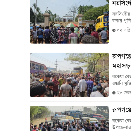
নরসিংদ
নরসিংদীর 
করায় পুল
০২ এপ্র
রূপগঞ্
মহাসড
বকেয়া বেত
রপ্তানি মু
২৮ ফেব্
রূপগঞ্
বকেয়া বেত
উপজেলার 