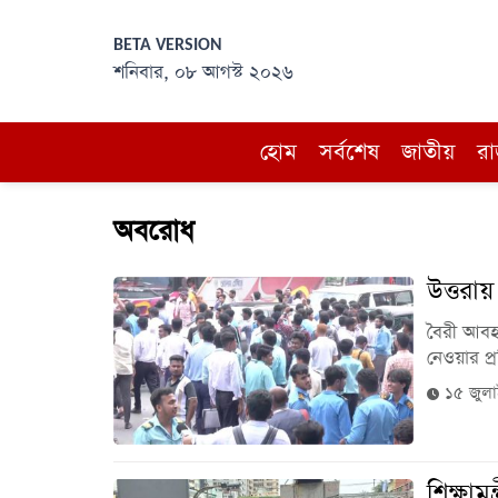
BETA VERSION
শনিবার, ০৮ আগস্ট ২০২৬
হোম
সর্বশেষ
জাতীয়
রা
অবরোধ
উত্তরা
বৈরী আবহাও
নেওয়ার প্র
১৫ জুল
শিক্ষাম