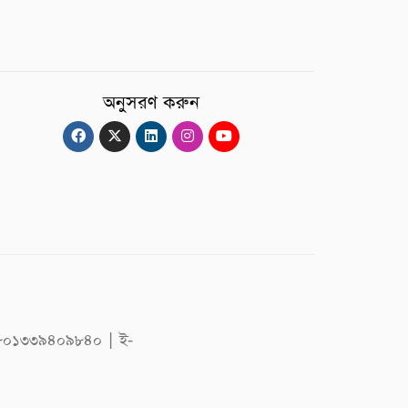
অনুসরণ করুন
 +৮৮০১৩৩৯৪০৯৮৪০ | ই-