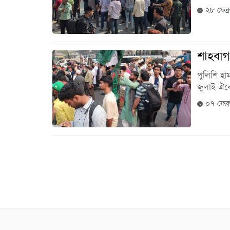
২৮ ফেব্
শাহবা
পুলিশি হা
জুলাই ঐক্য
০৭ ফেব্