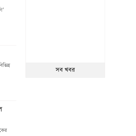
ি’
ভিন্ন
সব খবর
ল
িকের