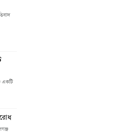
রতিবাদ
ট
জে একটি
বরোধ
গঞ্জ