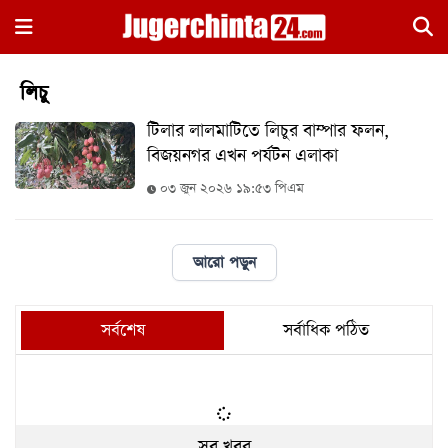
×
লিচু
টিলার লালমাটিতে লিচুর বাম্পার ফলন,
বিজয়নগর এখন পর্যটন এলাকা
০৩ জুন ২০২৬ ১৯:৫৩ পিএম
হোম
আরো পড়ুন
জাতীয়
রাজনীতি
সর্বশেষ
সর্বাধিক পঠিত
সারাদেশ
আন্তর্জাতিক
খেলা
সব খবর