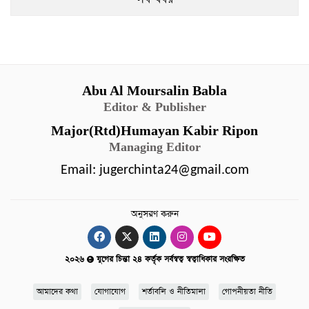
বিনোদন
অর্থনীতি
চাকরি
Abu Al Moursalin Babla
মিডিয়া
Editor & Publisher
ভিডিও
Major(Rtd)Humayan Kabir Ripon
সব
Managing Editor
বিভাগ
Email:
jugerchinta24@gmail.com
ছবি
অনুসরণ করুন
ভিডিও
২০২৬
যুগের চিন্তা ২৪ কর্তৃক সর্বস্বত্ব স্বত্বাধিকার সংরক্ষিত
আর্কাইভ
আমাদের কথা
যোগাযোগ
শর্তাবলি ও নীতিমালা
গোপনীয়তা নীতি