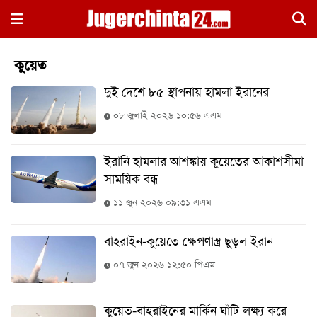
×
কুয়েত
দুই দেশে ৮৫ স্থাপনায় হামলা ইরানের
০৮ জুলাই ২০২৬ ১০:৫৬ এএম
ইরানি হামলার আশঙ্কায় কুয়েতের আকাশসীমা
হোম
সাময়িক বন্ধ
জাতীয়
১১ জুন ২০২৬ ০৯:৩১ এএম
রাজনীতি
বাহরাইন-কুয়েতে ক্ষেপণাস্ত্র ছুড়ল ইরান
সারাদেশ
০৭ জুন ২০২৬ ১২:৫০ পিএম
আন্তর্জাতিক
খেলা
কুয়েত-বাহরাইনের মার্কিন ঘাঁটি লক্ষ্য করে