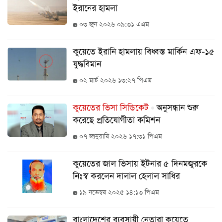
ইরানের হামলা
বিনোদন
০৩ জুন ২০২৬ ০৯:৩১ এএম
অর্থনীতি
চাকরি
কুয়েতে ইরানি হামলায় বিধ্বস্ত মার্কিন এফ-১৫
যুদ্ধবিমান
মিডিয়া
০২ মার্চ ২০২৬ ১৩:২৭ পিএম
ভিডিও
সব
কুয়েতের ভিসা সিন্ডিকেট
অনুসন্ধান শুরু
বিভাগ
করেছে প্রতিযোগীতা কমিশন
০৭ জানুয়ারি ২০২৬ ১৭:৩১ পিএম
ছবি
কুয়েতের জাল ভিসায় ইটনার ৫ দিনমজুরকে
ভিডিও
নিঃস্ব করলেন দালাল হেলাল সাধির
১৯ নভেম্বর ২০২৫ ১৪:১৩ পিএম
আর্কাইভ
বাংলাদেশের ব্যবসায়ী নেতারা কুয়েতে