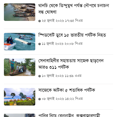
বিনোদন
থানচি থেকে তিন্দুমুখ পর্যন্ত নৌপথে চলাচল
বন্ধ ঘোষণা
অর্থনীতি
২৫ জুলাই ২০২৬ ১৭:৩৫ পিএম
চাকরি
মিডিয়া
স্পিডবোট ডুবে ১৫ ভারতীয় পর্যটক নিহত
ভিডিও
১১ জুলাই ২০২৬ ২০:০৮ পিএম
সব
বিভাগ
সেনাবাহিনীর সহায়তায় সাজেক ছাড়লেন
আরও ৩১১ পর্যটক
ছবি
১০ জুলাই ২০২৬ ১১:৩৯ এএম
সাজেকে আটকা ৫ শতাধিক পর্যটক
ভিডিও
০৮ জুলাই ২০২৬ ১৪:২২ পিএম
আর্কাইভ
পানির নিচে রেললাইন, কক্সবাজারগামী