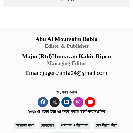
বিনোদন
অর্থনীতি
চাকরি
Abu Al Moursalin Babla
মিডিয়া
Editor & Publisher
ভিডিও
Major(Rtd)Humayan Kabir Ripon
সব
Managing Editor
বিভাগ
Email:
jugerchinta24@gmail.com
ছবি
অনুসরণ করুন
ভিডিও
২০২৬
যুগের চিন্তা ২৪ কর্তৃক সর্বস্বত্ব স্বত্বাধিকার সংরক্ষিত
আর্কাইভ
আমাদের কথা
যোগাযোগ
শর্তাবলি ও নীতিমালা
গোপনীয়তা নীতি