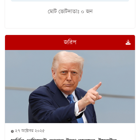
মোট ভোটদাতাঃ
০
জন
জরিপ
২৭ অক্টোবর ২০২৫