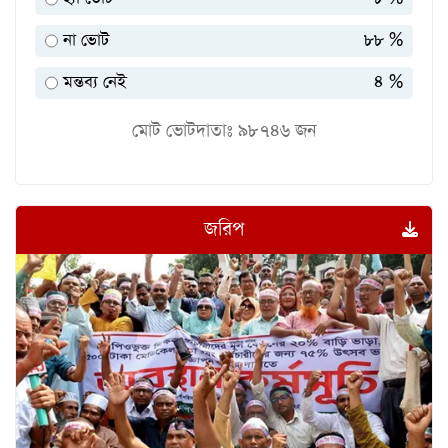
না ভোট
৮৮ %
মন্তব্য নেই
৪ %
মোট ভোটদাতাঃ
৯৮৭৪৬
জন
জরিপ