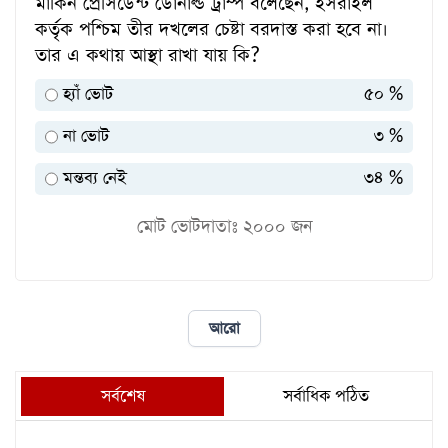
মার্কিন প্রেসিডেন্ট ডোনাল্ড ট্রাম্প বলেছেন, ইসরাইল
কর্তৃক পশ্চিম তীর দখলের চেষ্টা বরদাস্ত করা হবে না।
তার এ কথায় আস্থা রাখা যায় কি?
হ্যাঁ ভোট
৫০ %
না ভোট
৩ %
মন্তব্য নেই
৩৪ %
মোট ভোটদাতাঃ
২০০০
জন
আরো
সর্বশেষ
সর্বাধিক পঠিত