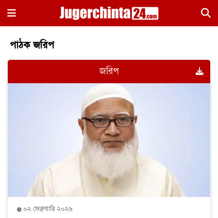
×
পাঠক জরিপ
জরিপ
হোম
জাতীয়
রাজনীতি
সারাদেশ
আন্তর্জাতিক
০২ ফেব্রুয়ারি ২০২৬
খেলা