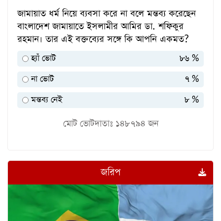
জামায়াত ধর্ম নিয়ে ব্যবসা করে না বলে মন্তব্য করেছেন
বাংলাদেশ জামায়াতে ইসলামীর আমির ডা. শফিকুর
রহমান। তার এই বক্তব্যের সঙ্গে কি আপনি একমত?
হ্যাঁ ভোট
৮৬ %
না ভোট
৭ %
মন্তব্য নেই
৮ %
মোট ভোটদাতাঃ
১৪৮৭৯৪
জন
জরিপ