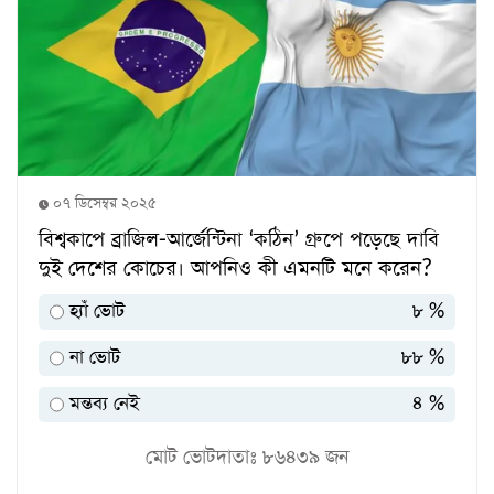
০৭ ডিসেম্বর ২০২৫
বিশ্বকাপে ব্রাজিল-আর্জেন্টিনা ‘কঠিন’ গ্রুপে পড়েছে দাবি
দুই দেশের কোচের। আপনিও কী এমনটি মনে করেন?
হ্যাঁ ভোট
৮ %
না ভোট
৮৮ %
মন্তব্য নেই
৪ %
মোট ভোটদাতাঃ
৮৬৪৩৯
জন