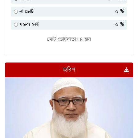
না ভোট
০ %
মন্তব্য নেই
০ %
মোট ভোটদাতাঃ
৪
জন
জরিপ