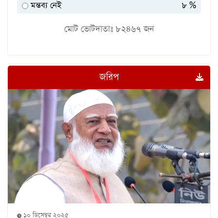
মন্তব্য নেই
৮ %
মোট ভোটদাতাঃ
৮২৪৬৭
জন
জরিপ
১০ ডিসেম্বর ২০২৫