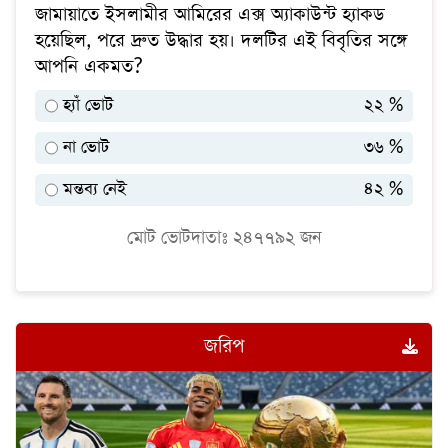
জামায়াতে ইসলামীর আমিরের এক্স অ্যাকাউন্ট হ্যাকড
বিনোদন
হয়েছিল, পরে দ্রুত উদ্ধার হয়। দলটির এই বিবৃতির সঙ্গে
অর্থনীতি
আপনি একমত?
চাকরি
হ্যাঁ ভোট
২২ %
মিডিয়া
না ভোট
৩৬ %
ভিডিও
মন্তব্য নেই
৪২ %
সব
বিভাগ
মোট ভোটদাতাঃ
২৪৭৭৯২
জন
ছবি
জরিপ
ভিডিও
আর্কাইভ