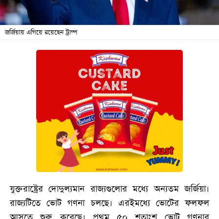
বিনোদন
অর্থনীতি
জর্জিয়ায় এগিয়ে রয়েছেন ট্রাম্প
চাকরি
মিডিয়া
ভিডিও
সব
বিভাগ
ছবি
ভিডিও
যুক্তরাষ্ট্রের দোদুল্যমান রাজ্যগুলোর মধ্যে অন্যতম জর্জিয়া।
আর্কাইভ
রাজ্যটিতে ভোট গণনা চলছে। এরইমধ্যে ভোটের ফলফল
আসতে শুরু করেছে। প্রথম ৫০ শতাংশ ভোট গণনার