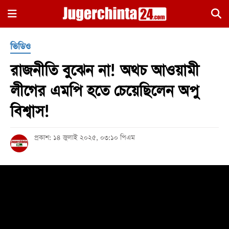
×
ভিডিও
রাজনীতি বুঝেন না! অথচ আওয়ামী
লীগের এমপি হতে চেয়েছিলেন অপু
বিশ্বাস!
হোম
প্রকাশ: ১৪ জুলাই ২০২৫, ০৩:১০ পিএম
জাতীয়
রাজনীতি
সারাদেশ
আন্তর্জাতিক
খেলা