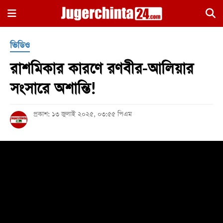
×
ভিডিও
রাশমিকার কারণে রণবীর-আলিয়ার
সংসারে অশান্তি!
প্রকাশ: ১৩ জুলাই ২০২৫, ০৩:৫৫ পিএম
হোম
জাতীয়
রাজনীতি
সারাদেশ
আন্তর্জাতিক
খেলা