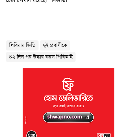
চেষ্টা চলমান রয়েছে। -বিজ্ঞপ্তি।
লিবিয়ায় জিম্মি
দুই প্রবাসীকে
৪২ দিন পর উদ্ধার করল পিবিআই