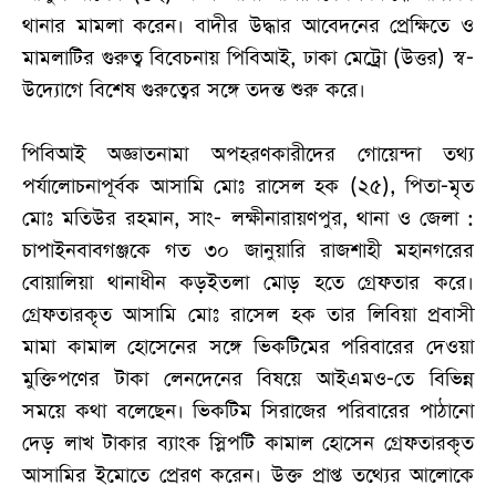
থানার মামলা করেন। বাদীর উদ্ধার আবেদনের প্রেক্ষিতে ও
মামলাটির গুরুত্ব বিবেচনায় পিবিআই, ঢাকা মেট্রো (উত্তর) স্ব-
উদ্যোগে বিশেষ গুরুত্বের সঙ্গে তদন্ত শুরু করে।
পিবিআই অজ্ঞাতনামা অপহরণকারীদের গোয়েন্দা তথ্য
পর্যালোচনাপূর্বক আসামি মোঃ রাসেল হক (২৫), পিতা-মৃত
মোঃ মতিউর রহমান, সাং- লক্ষীনারায়ণপুর, থানা ও জেলা :
চাপাইনবাবগঞ্জকে গত ৩০ জানুয়ারি রাজশাহী মহানগরের
বোয়ালিয়া থানাধীন কড়ইতলা মোড় হতে গ্রেফতার করে।
গ্রেফতারকৃত আসামি মোঃ রাসেল হক তার লিবিয়া প্রবাসী
মামা কামাল হোসেনের সঙ্গে ভিকটিমের পরিবারের দেওয়া
মুক্তিপণের টাকা লেনদেনের বিষয়ে আইএমও-তে বিভিন্ন
সময়ে কথা বলেছেন। ভিকটিম সিরাজের পরিবারের পাঠানো
দেড় লাখ টাকার ব্যাংক স্লিপটি কামাল হোসেন গ্রেফতারকৃত
আসামির ইমোতে প্রেরণ করেন। উক্ত প্রাপ্ত তথ্যের আলোকে