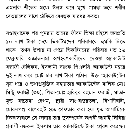
এমনকি শীতের মধ্যে উলঙ্গ করে মুখে গামছা ভরে শরীর
দেওয়ালের সাথে ঠেকিয়ে বেধড়ক মারধর করত।
সপ্তাহখানেক পর পুনরায় তাদের জীবন ভিক্ষা চাইলে জনপ্রতি
১০ লাখ টাকা চেয়ে ভিকটিমদের পরিবারকে হুমকি দিতে
থাকে। তখন উপায় না পেয়ে ভিকটিমদের পরিবার গত ১৬
ফেব্রুয়ারি অজ্ঞাতনামা অপহরণকারীদের দেওয়া অ্যাকাউন্ট
ফরাজী টেলিকম, ইসলামী ব্যাংক পিএলসি অ্যাকাউন্ট নম্বরে
দুই লাখ করে মোট চার লাখ টাকা পাঠান। উক্ত অ্যাকাউন্টের
সূত্র ধরে ও তথ্যপ্রযুক্তির সহায়তায় অ্যাকাউন্টের মালিক মোঃ
মিন্টু ফরাজী (৩৯), পিতা-মোঃ হাবিবুর রহমান ফরাজী, মাতা-
মৃত ফাতেমা বেগম, স্থায়ী সাং-বাদুরতলা, বিশারীঘাটা,
মোরলগঞ্জ বাগেরহাট হতে গ্রেফতার করা হয়। ধৃত আসামিকে
জিজ্ঞাসাবাদে সে জানায় তার দুসম্পর্কের ভাগনী জামাই লিবিয়া
প্রবাসী নজরুল ইসলাম তার অ্যাকাউন্টে টাকা প্রেরণ করেছে।