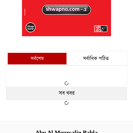
সর্বশেষ
সর্বাধিক পঠিত
সব খবর
Abu Al Moursalin Babla