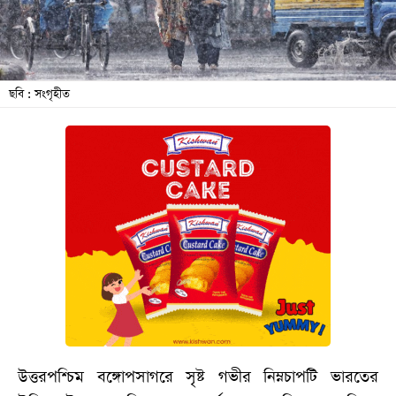
বিনোদন
অর্থনীতি
চাকরি
ছবি : সংগৃহীত
মিডিয়া
ভিডিও
সব
বিভাগ
ছবি
ভিডিও
আর্কাইভ
উত্তরপশ্চিম বঙ্গোপসাগরে সৃষ্ট গভীর নিম্নচাপটি ভারতের