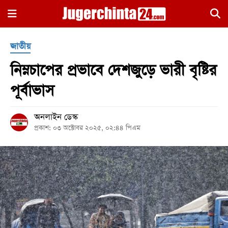
×
জাতীয়
নিম্নচাপের প্রভাবে দেশজুড়ে ভারী বৃষ্টির
পূর্বাভাস
অনলাইন ডেস্ক
হোম
প্রকাশ: ০৩ অক্টোবর ২০২৫, ০২:৪৪ পিএম
জাতীয়
রাজনীতি
সারাদেশ
আন্তর্জাতিক
খেলা