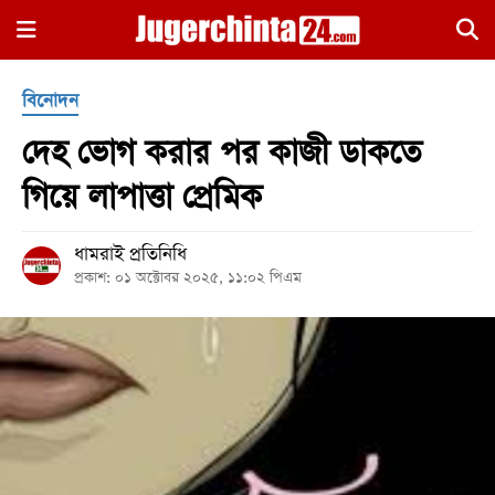
×
বিনোদন
দেহ ভোগ করার পর কাজী ডাকতে
গিয়ে লাপাত্তা প্রেমিক
ধামরাই প্রতিনিধি
হোম
প্রকাশ: ০১ অক্টোবর ২০২৫, ১১:০২ পিএম
জাতীয়
রাজনীতি
সারাদেশ
আন্তর্জাতিক
খেলা