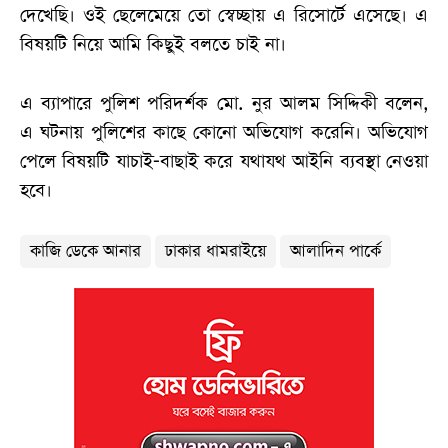
দেখেছি
।
ওই
ছেলেমেয়ে
তো
স্বেচ্ছায়
এ
রিসোর্টে
এসেছে
। এ
বিষয়টি
নিয়ে
আমি
কিছুই
বলতে
চাই
না
।
এ
ব্যাপারে
পুলিশ
পরিদর্শক
মো
.
নুর
আলম
সিদ্দিকী
বলেন
,
এ
ঘটনায়
পুলিশের
কাছে
কোনো
অভিযোগ
করেনি
। অভিযোগ
পেলে বিষয়টি যাচাই-বাছাই করে যথাযথ আইনি ব্যবস্থা নেওয়া
হবে।
কাজি ডেকে আনার
ঢাকার ধামরাইয়ে
আলাদিন পার্কে