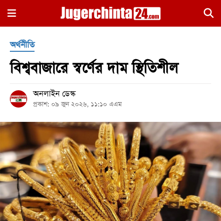
×
অর্থনীতি
বিশ্ববাজারে স্বর্ণের দাম স্থিতিশীল
অনলাইন ডেস্ক
প্রকাশ: ০৯ জুন ২০২৬, ১১:১০ এএম
হোম
জাতীয়
রাজনীতি
সারাদেশ
আন্তর্জাতিক
খেলা