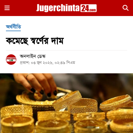
×
অর্থনীতি
কমেছে স্বর্ণের দাম
অনলাইন ডেস্ক
প্রকাশ: ০৩ জুন ২০২৬, ০২:৪৯ পিএম
হোম
জাতীয়
রাজনীতি
সারাদেশ
আন্তর্জাতিক
খেলা