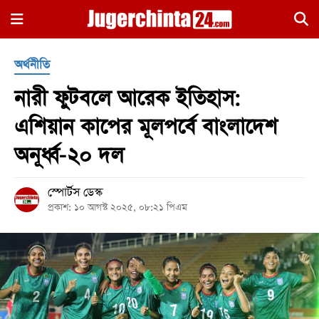
×
অর্থনীতি
নারী ফুটবলে আরেক ইতিহাস:
এশিয়ান কাপের মূলপর্বে বাংলাদেশ
অনূর্ধ্ব-২০ দল
হোম
স্পোর্টস ডেস্ক
জাতীয়
প্রকাশ: ১০ আগস্ট ২০২৫, ০৮:২১ পিএম
রাজনীতি
সারাদেশ
আন্তর্জাতিক
খেলা