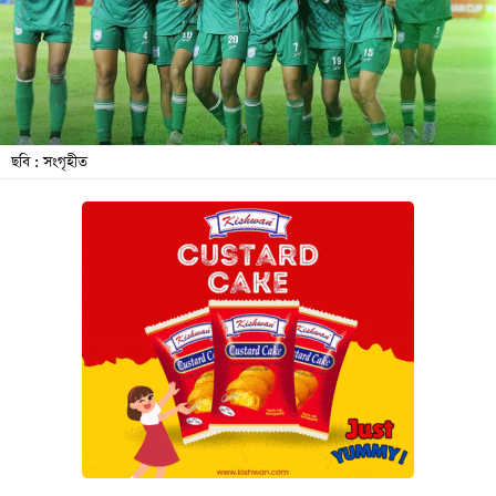
বিনোদন
অর্থনীতি
চাকরি
মিডিয়া
ছবি : সংগৃহীত
ভিডিও
সব
বিভাগ
ছবি
ভিডিও
আর্কাইভ